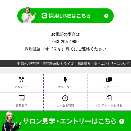
お電話の場合は
043-205-4990
採用担当（オゴヌキ）宛てにご連絡ください
千葉駅の美容室・美容院celilo(セライロ)｜採用情報
>
採用エントリーについて
アカデミー
エントリー
インタビュー
募集要項
よくある質問
パンフレットを見る
Copyright © 千葉駅の美容室・美容院celilo(セライロ)｜採用情報 All Rights
Reserved.